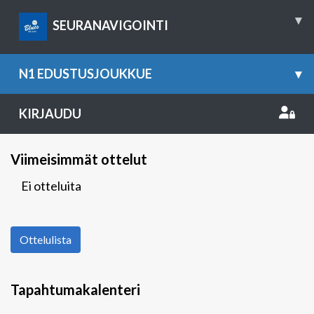
▾
SEURANAVIGOINTI
N1 EDUSTUSJOUKKUE
▾
KIRJAUDU
Viimeisimmät ottelut
Ei otteluita
Ottelulista
Tapahtumakalenteri