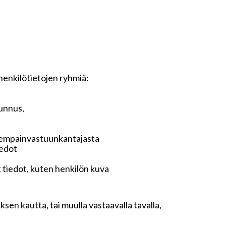
 henkilötietojen ryhmiä:
tunnus,
anhempainvastuunkantajasta
iedot
t tiedot, kuten henkilön kuva
sen kautta, tai muulla vastaavalla tavalla,