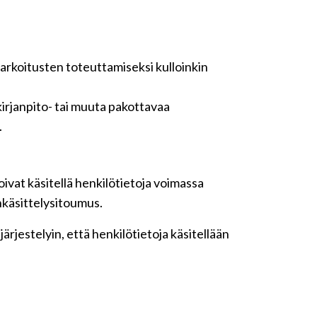
tarkoitusten toteuttamiseksi kulloinkin
irjanpito- tai muuta pakottavaa
.
ivat käsitellä henkilötietoja voimassa
nkäsittelysitoumus.
rjestelyin, että henkilötietoja käsitellään