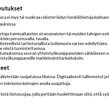
vutukset
ra ei myy tai vuokraa rekisteröidyn henkilötietoja kolmansi
pauksissa:
toja toimivaltaisten viranomaisten tai muiden tahojen esi
töön perustuvalla, tavalla.
 tieteellistä tai historiallista tutkimusta varten edellyttäe
 niistä tunnistettavissa.
ostumuksensa seuran yhteistyökumppaneiden sähköiseen su
hteistyökumppaneille markkinointitarkoituksiin.
teet
ilytetään suojatuissa tiloissa. Digitaalisesti tallennetut ja
n teknisten keinojen avulla suojattuja.
tä tietosuojaa, jolla pyritään huolehtimaan siitä, että̈ s