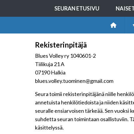
SEURAN ETUSIVU
NAISE
Rekisterinpitäjä
Blues Volley ry 1040601-2
Tiilikuja 21 A
07190 Halkia
blues.volley.tuominen@gmail.com
Seura toimii rekisterinpitäjänä niille henkil
annetuista henkilötiedoista ja niiden käsit
seuralle ensiarvoisen tärkeää. Sen vuoksi 
suhdetta seuran toimintaan osallistuviin. Tä
käsittelyssä.