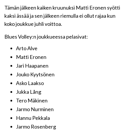
Tämän jälkeen kaiken kruunuksi Matti Eronen syötti
kaksi ässää ja sen jälkeen riemulla ei ollut rajaa kun
koko joukkue juhli voittoa.
Blues Volley:n joukkueessa pelasivat:
Arto Alve
Matti Eronen
Jari Haapanen
Jouko Kyytsönen
Asko Laakso
Jukka Lång
Tero Mäkinen
Jarmo Nurminen
Hannu Pekkala
Jarmo Rosenberg