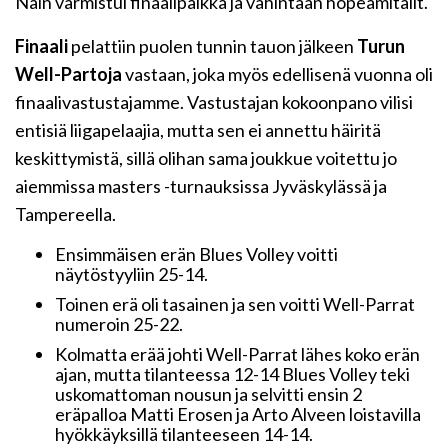
Näin varmistui finaalipaikka ja vähintään hopeamitalit.
Finaali
pelattiin puolen tunnin tauon jälkeen
Turun
Well-Partoja
vastaan, joka myös edellisenä vuonna oli
finaalivastustajamme. Vastustajan kokoonpano vilisi
entisiä liigapelaajia, mutta sen ei annettu häiritä
keskittymistä, sillä olihan sama joukkue voitettu jo
aiemmissa masters -turnauksissa Jyväskylässä ja
Tampereella.
Ensimmäisen erän Blues Volley voitti
näytöstyyliin 25-14.
Toinen erä oli tasainen ja sen voitti Well-Parrat
numeroin 25-22.
Kolmatta erää johti Well-Parrat lähes koko erän
ajan, mutta tilanteessa 12-14 Blues Volley teki
uskomattoman nousun ja selvitti ensin 2
eräpalloa Matti Erosen ja Arto Alveen loistavilla
hyökkäyksillä tilanteeseen 14-14.