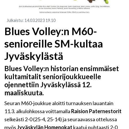
Julkaistu
:
14.03.2023
19.10
Blues Volley:n M60-
senioreille SM-kultaa
Jyväskylästä
Blues Volley:n historian ensimmäiset
kultamitalit seniorijoukkueelle
ojennettiin Jyväskylässä 12.
maaliskuuta.
Seuran M60-joukkue aloitti turnauksen lauantain
11.3. alkulohkossa voittamalla
Raision Paternestorit
selkeästi 2-0 (25-4, 25-14) ja seuraavassa ottelussa
myös
Jyväskylän Homenokat
kaatui puhtaasti 2-0