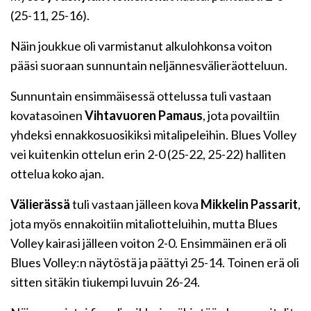
(25-11, 25-16).
Näin joukkue oli varmistanut alkulohkonsa voiton
pääsi suoraan sunnuntain neljännesvälieräotteluun.
Sunnuntain ensimmäisessä ottelussa tuli vastaan
kovatasoinen
Vihtavuoren Pamaus
, jota povailtiin
yhdeksi ennakkosuosikiksi mitalipeleihin. Blues Volley
vei kuitenkin ottelun erin 2-0 (25-22, 25-22) halliten
ottelua koko ajan.
Välierässä
tuli vastaan jälleen kova
Mikkelin Passarit
,
jota myös ennakoitiin mitaliotteluihin, mutta Blues
Volley kairasi jälleen voiton 2-0. Ensimmäinen erä oli
Blues Volley:n näytöstä ja päättyi 25-14. Toinen erä oli
sitten sitäkin tiukempi luvuin 26-24.