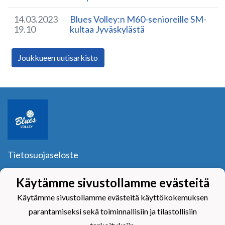
14.03.2023
Blues Volley:n M60-senioreille SM-
19.10
kultaa Jyväskylästä
Joukkueen uutisarkisto
Tietosuojaseloste
Blues Volley ry
Käytämme sivustollamme evästeitä
Y-tunnus:
1040601-2
Yhteystiedot
Käytämme sivustollamme evästeitä käyttökokemuksen
parantamiseksi sekä toiminnallisiin ja tilastollisiin