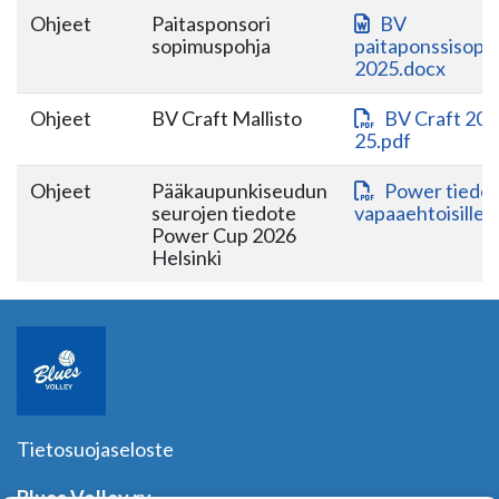
Ohjeet
Paitasponsori
BV
sopimuspohja
paitaponssisopp
2025.docx
Ohjeet
BV Craft Mallisto
BV Craft 202
25.pdf
Ohjeet
Pääkaupunkiseudun
Power tiedo
seurojen tiedote
vapaaehtoisille.
Power Cup 2026
Helsinki
Tietosuojaseloste
Blues Volley ry