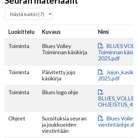
Seuran materiaalit
Luokittelu
Kuvaus
Nimi
Toiminta
Blues Volley
BLUES VOL
Toiminnan käsikirja
Toiminnan käsiki
2025.pdf
Toiminta
Päivitetty jojo
Jojon_kasikir
käsikirja
2025.pdf
Toiminta
Blues logo ohje
BLUES_VOLLEY
OHJEISTUS_4-1
Ohjeet
Suosituksia seuran
Blues Volley 
ja joukkueiden
viestintäohje.do
viestintään