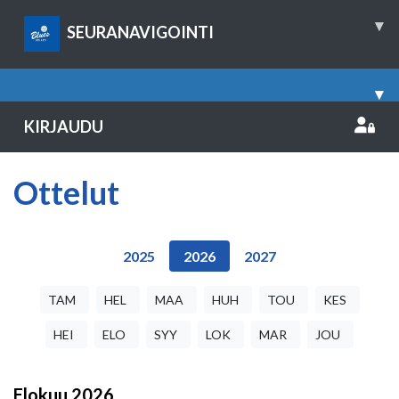
▾
SEURANAVIGOINTI
▾
KIRJAUDU
Ottelut
2025
2026
2027
TAM
HEL
MAA
HUH
TOU
KES
HEI
ELO
SYY
LOK
MAR
JOU
Elokuu
2026