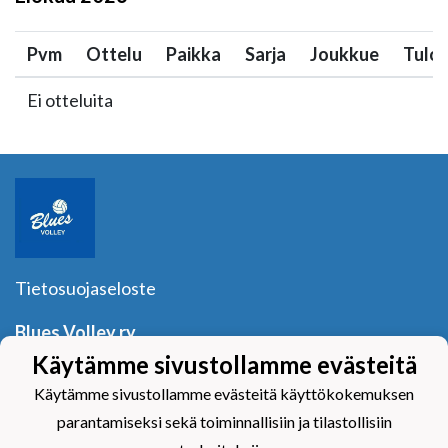
Pvm
Ottelu
Paikka
Sarja
Joukkue
Tulo
Ei otteluita
Tietosuojaseloste
Blues Volley ry
Y-tunnus:
1040601-2
Käytämme sivustollamme evästeitä
Yhteystiedot
Käytämme sivustollamme evästeitä käyttökokemuksen
parantamiseksi sekä toiminnallisiin ja tilastollisiin