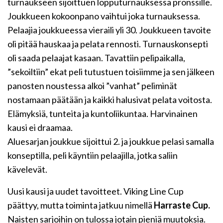
turnaukseen sijoittuen lopputurnauksessa pronssille.
Joukkueen kokoonpano vaihtui joka turnauksessa.
Pelaajia joukkueessa vieraili yli 30. Joukkueen tavoite
oli pitää hauskaa ja pelata rennosti. Turnauskonsepti
oli saada pelaajat kasaan. Tavattiin pelipaikalla,
”sekoiltiin” ekat peli tutustuen toisiimme ja sen jälkeen
panosten noustessa alkoi ”vanhat” peliminät
nostamaan päätään ja kaikki halusivat pelata voitosta.
Elämyksiä, tunteita ja kuntoliikuntaa. Harvinainen
kausi ei draamaa.
Aluesarjan joukkue sijoittui 2. ja joukkue pelasi samalla
konseptilla, peli käyntiin pelaajilla, jotka saliin
kävelevät.
Uusi kausi ja uudet tavoitteet. Viking Line Cup
päättyy, mutta toiminta jatkuu nimellä
Harraste Cup.
Naisten sarjoihin on tulossa jotain pieniä muutoksia.