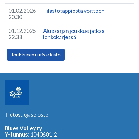
01.02.2026
Tilastotappiosta voittoon
20.30
01.12.2025
Aluesarjan joukkue jatkaa
22.33
lohkokärjessä
Joukkueen uutisarkisto
Tietosuojaseloste
Blues Volley ry
Y-tunnus:
1040601-2