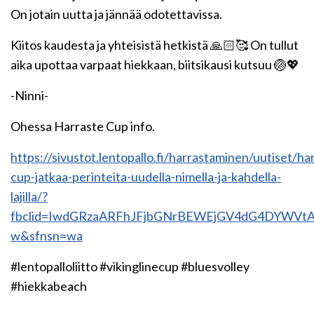
On jotain uutta ja jännää odotettavissa.
Kiitos kaudesta ja yhteisistä hetkistä 🙏🏻🥰 On tullut
aika upottaa varpaat hiekkaan, biitsikausi kutsuu 🏐💖
-Ninni-
Ohessa Harraste Cup info.
https://sivustot.lentopallo.fi/harrastaminen/uutiset/ha
cup-jatkaa-perinteita-uudella-nimella-ja-kahdella-
lajilla/?
fbclid=IwdGRzaARFhJFjbGNrBEWEjGV4dG4DYWVt
w&sfnsn=wa
#lentopalloliitto #vikinglinecup #bluesvolley
#hiekkabeach