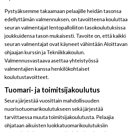
Pystyäksemme takaamaan pelaajille heidän tasonsa
edellyttämän valmennuksen, on tavoitteena kouluttaa
seuran valmentajat lentopalloliiton tasokoulutuksissa
joukkuidensa tason mukaisesti. Tavoite on, että kaikki
seuran valmentajat ovat käyneet vähintään Aloittavan
ohjaajan kurssin ja Tekniikkakoulun.
Valmennusvastaava asettaa yhteistyössä
valmentajien kanssa henkilökohtaiset
koulutustavoitteet.
Tuomari- ja toimitsijakoulutus
Seura järjestää vuosittain mahdollisuuden
nuorisotuomarikoulutukseen sekä järjestää
tarvittaessa muuta toimitsijakoulutusta. Pelaajia
ohjataan aikuisten luokkatuomarikoulutuksiin