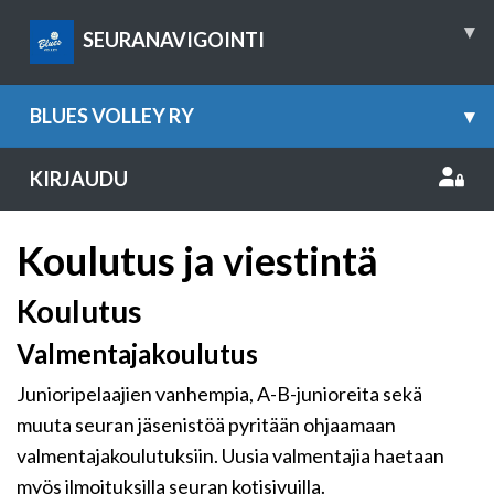
▾
SEURANAVIGOINTI
BLUES VOLLEY RY
▾
KIRJAUDU
Koulutus ja viestintä
Koulutus
Valmentajakoulutus
Junioripelaajien vanhempia, A-B-junioreita sekä
muuta seuran jäsenistöä pyritään ohjaamaan
valmentajakoulutuksiin. Uusia valmentajia haetaan
myös ilmoituksilla seuran kotisivuilla.