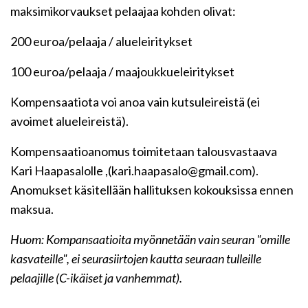
maksimikorvaukset pelaajaa kohden olivat:
200 euroa/pelaaja / alueleiritykset
100 euroa/pelaaja / maajoukkueleiritykset
Kompensaatiota voi anoa vain kutsuleireistä (ei
avoimet alueleireistä).
Kompensaatioanomus toimitetaan talousvastaava
Kari Haapasalolle ,(kari.haapasalo@gmail.com).
Anomukset käsitellään hallituksen kokouksissa ennen
maksua.
Huom: Kompansaatioita myönnetään vain seuran "omille
kasvateille", ei seurasiirtojen kautta seuraan tulleille
pelaajille (C-ikäiset ja vanhemmat).