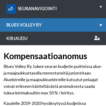
▾
SEURANAVIGOINTI
BLUES VOLLEY RY
▾
KIRJAUDU
Kompensaatioanomus
Blues Volley Ry. tukee seuran budjetin puitteissa alue-
ja maajoukkuetasolla menestyneitä junioreitaan.
Alueleireille ja maajoukkueleireille kutsutut pelaajat
voivat erikseen käsiteltävästä anomuksesta saada
tukea leirimaksuihin max 50 % / leiritys.
Kaudelle 2019-2020 hyväksytyssä budjetissa