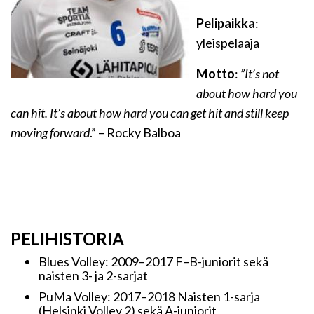
Pelipaikka
:
yleispelaaja
Motto
:
”It’s not
about how hard you
can hit. It’s about how hard you can get hit and still keep
moving forward
.” – Rocky Balboa
PELIHISTORIA
Blues Volley: 2009–2017 F–B-juniorit sekä
naisten 3- ja 2-sarjat
PuMa Volley: 2017–2018 Naisten 1-sarja
(Helsinki Volley 2) sekä A-juniorit