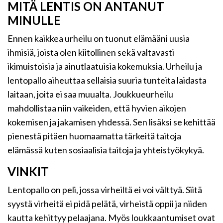
MITÄ LENTIS ON ANTANUT
MINULLE
Ennen kaikkea urheilu on tuonut elämääni uusia
ihmisiä, joista olen kiitollinen sekä valtavasti
ikimuistoisia ja ainutlaatuisia kokemuksia. Urheilu ja
lentopallo aiheuttaa sellaisia suuria tunteita laidasta
laitaan, joita ei saa muualta. Joukkueurheilu
mahdollistaa niin vaikeiden, että hyvien aikojen
kokemisen ja jakamisen yhdessä. Sen lisäksi se kehittää
pienestä pitäen huomaamatta tärkeitä taitoja
elämässä kuten sosiaalisia taitoja ja yhteistyökykyä.
VINKIT
Lentopallo on peli, jossa virheiltä ei voi välttyä. Siitä
syystä virheitä ei pidä pelätä, virheistä oppii ja niiden
kautta kehittyy pelaajana. Myös loukkaantumiset ovat