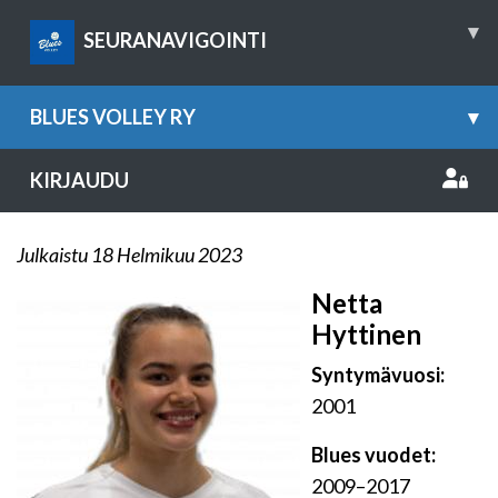
▾
SEURANAVIGOINTI
BLUES VOLLEY RY
▾
KIRJAUDU
Julkaistu 18 Helmikuu 2023
Netta
Hyttinen
Syntymävuosi:
2001
Blues vuodet:
2009–2017