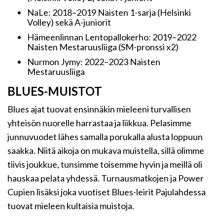
NaLe: 2018–2019 Naisten 1-sarja (Helsinki
Volley) sekä A-juniorit
Hämeenlinnan Lentopallokerho: 2019–2022
Naisten Mestaruusliiga (SM-pronssi x2)
Nurmon Jymy: 2022–2023 Naisten
Mestaruusliiga
BLUES-MUISTOT
Blues ajat tuovat ensinnäkin mieleeni turvallisen
yhteisön nuorelle harrastaa ja liikkua. Pelasimme
junnuvuodet lähes samalla porukalla alusta loppuun
saakka. Niitä aikoja on mukava muistella, sillä olimme
tiivis joukkue, tunsimme toisemme hyvin ja meillä oli
hauskaa pelata yhdessä. Turnausmatkojen ja Power
Cupien lisäksi joka vuotiset Blues-leirit Pajulahdessa
tuovat mieleen kultaisia muistoja.